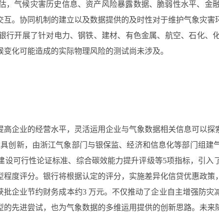
估，气候灾害历史信息、资产风险暴露数据、脆弱性水平、金
互。协同机制的建立以及数据提供的及时性对于维护气象灾害环
性银行开展了针对电力、钢铁、建材、有色金属、航空、石化、
候变化可能造成的实际物理风险的测试尚未涉及。
提高企业的经营水平，灵活运用企业与气象数据相关信息可以探
融工具创新，由浙江气象部门与银保监、经济和信息化等部门组建
建设可行性论证标准、综合碳效能力提升评级等5项指标，引入
程度评分。银行将根据认定的评分，实施差异化信贷优惠政策，利
获批企业节约财务成本约3 万元。不仅推动了企业自主增强防
型的先进尝试，也为气象数据的多维运用提供的创新思路。未来