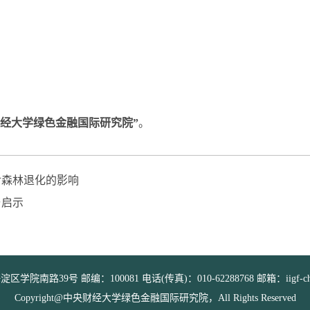
财经大学绿色金融国际研究院”
。
权对森林退化的影响
与启示
院南路39号 邮编：100081 电话(传真)：010-62288768 邮箱：iigf-china@
Copyright@中央财经大学绿色金融国际研究院，All Rights Reserved