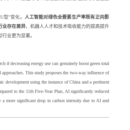
U型”变化。
人工智能对绿色全要素生产率既有正向影
行业存在差异
，机器人人才和技术吸收能力的提高提升
型行业更为显著。
arch if decreasing energy use can genuinely boost green total
l approaches. This study proposes the two-way influence of
mic development using the instance of China and a pertinent
pared to the 11th Five-Year Plan, AI significantly reduced
e a more significant drop in carbon intensity due to AI and