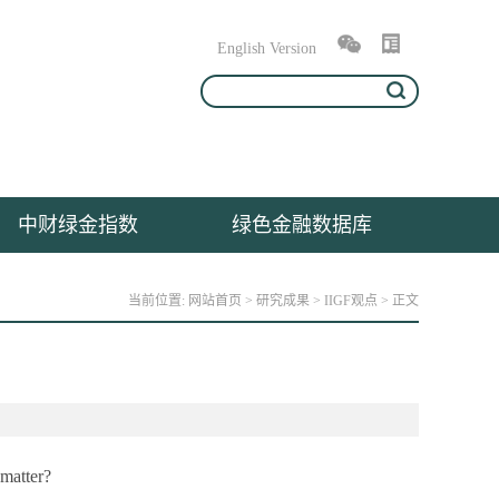
English Version
中财绿金指数
绿色金融数据库
当前位置:
网站首页
>
研究成果
>
IIGF观点
> 正文
matter?