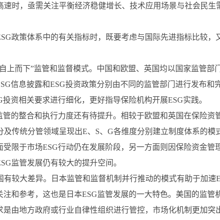
高速时，亟需关注平衡经济稳健增长、技术应用场景与社会民生
ESG政策体系中的有关指标时，既要考虑与国际先进指标比较，
“自上而下”监管和监督模式。中国和欧盟、英国均以国家监管部
ESG信息披露和ESG投资政策分别由不同的监管部门进行发布
G投资相关要求进行细化，更好指导保险机构开展ESG实践。
G监管的整合和执行力度还有待提升。相较于欧盟和英国在保险资
及传统分管领域呈现出E、S、G各维度分别建立制度体系的模
面受限于市场ESG行动仍在发展阶段，另一方面则因保险资金
SG监管发展仍有较大的提升空间。
国有较大差异。日本监管和监督机制并行推动的模式有助于加速E
关注和参考，这也是日本ESG监管发展的一大特色。美国的监管
要求是由地方政府或行业自律性组织进行管控，市场化机制更加突