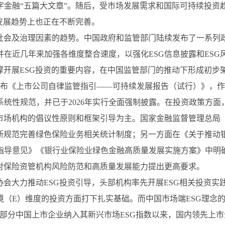
字金融“五篇大文章”。随后，受市场发展需求和国际可持续投资
从发展趋势上也正在不断完善。
、社会及治理因素的趋势。中国政府和监管部门陆续发布了一系列
在近几年来加强各维度整合速度，以强化ESG信息披露和ES
撑开展ESG投资的重要内容，在中国监管部门的推动下形成初
式发布《上市公司自律监管指引——可持续发展报告（试行）》，
统性规范，并已于2026年实行全面强制披露。在投资政策方面
和市场机构的倡议性原则和框架引导为主。国家金融监督管理总局
不断规范完善绿色保险业务相关统计制度；另一方面在《关于推动
指导意见》《银行业保险业绿色金融高质量发展实施方案》中明
对保险资管机构风险防范和高质量发展能力提出更高要求。
协会大力推动ESG投资引导，头部机构率先开展ESG相关投资
境（E）维度的投资方面打下扎实基础。而中国市场端ESG理念
筛选部分中国上市企业纳入其新兴市场ESG指数以来，国内领先上