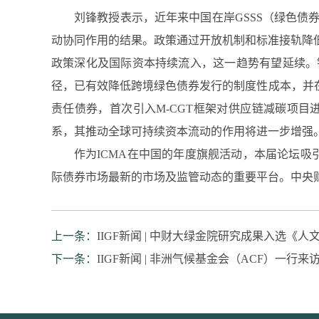
刘锋教授表示，近年来中国在岸GSSS（绿色
动协同作用的结果。政策通过开放机制和标准接轨降
政策深化及国际资本持续流⼊，这⼀趋势有望延续。针对
径，已有效降低跨境绿色债券发行的制度性成本，并在
责任债券，首次引⼊M-CGT框架对供应链减碳项目
系，其推动全球可持续资本流动的作用将进⼀步增强
作为ICMA在中国的年度旗舰活动，本届论坛吸
际债券市场最新的市场及监管动态的重要平台。中央
上一条：
IIGF新闻 | 中财大绿金院研究成果入选《
下一条：
IIGF新闻 | 非洲气候基金会（ACF）一行