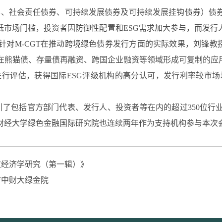
债券、社会责任债券、可持续发展债券及可持续发展挂钩债券）债
低市场门槛，投资者因防御性配置和ESG需求加⼤参与，而发行
M-CGT在推动跨境绿色债券发行方面的实际效果，刘锋教授指
熊猫债、存量债再融资、跨国企业融资等领域形成可复制的应用模
进行评估，获得国际ESG评级机构的高分认可，发行利率较市场均
。
引了包括官方部门代表、发行人、投资者等在内的超过350位
财经大学绿色金融国际研究院也连续两年作为支持机构参与本次
人文经济学研究（第一辑）》
来访中财大绿金院